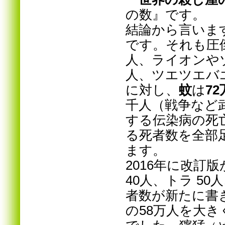
の数』です。
結論から言いま
です。それも圧
人、ライオンやゾウ
人、ツエツエバエ
に対し、
蚊
は
7
千人（戦争など
する伝染病の死
る死者数を全部
ます。
2016年に改訂
40人、トラ 50
者数が新たに書
の58万人を大