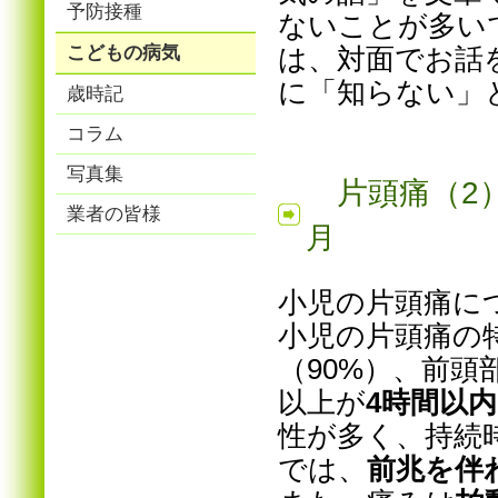
予防接種
ないことが多い
こどもの病気
は、対面でお話
に「知らない」
歳時記
コラム
写真集
片頭痛（2
業者の皆様
月
小児の片頭痛に
小児の片頭痛の
（90%）、前
以上が
4時間以内
性が多く、持続
では、
前兆を伴