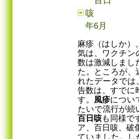
咳
年6月
麻疹（はしか）
気は、ワクチン
数は激減しまし
た。ところが、
れたデータでは
告数は、すでに
す。
風疹
につい
たいで流行が続
百日咳
も同様で
ア、百日咳、破
ていました。し