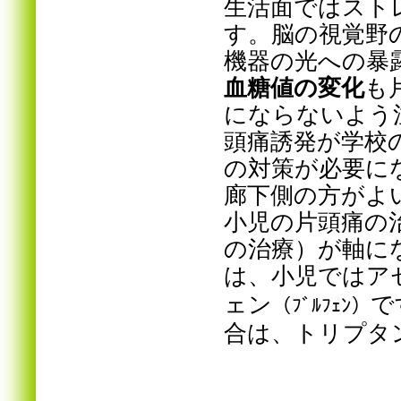
生活面ではスト
す。脳の視覚野
機器の光への暴
血糖値の変化
も
にならないよう
頭痛誘発が学校
の対策が必要に
廊下側の方がよ
小児の片頭痛の
の治療）が軸に
は、小児ではア
ェン
で
（ﾌﾞﾙﾌｪﾝ）
合は、トリプタ