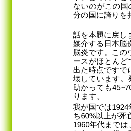
ないのがこの国
分の国に誇りを
話を本題に戻し
媒介する日本脳
脳炎です。この
ースがほとんど
出た時点ですで
壊しています。発
助かっても
45
ります。
我が国では192
ち60%以上が
1960年代まで