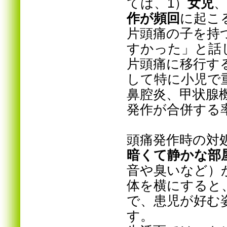
ては、1）
女児
、
作が頻回
に起こ
片頭痛の子を持
すかった」と話
片頭痛に移行す
して特に小児で
鼻腔炎、
甲状腺
発作が
合併する
頭痛発作時の対
暗くて静かな部
音や臭いなど）
体を横にすると
で、患児が好む
す。