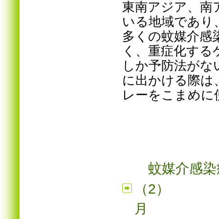
東南アジア、南
いる地域であり
多くの蚊媒介感
く、重症化する
しか予防法がな
に出かける際は
レーをこまめに
蚊媒介感染
（2）
2
月