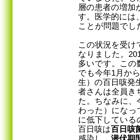
層の患者の増加
す。医学的には
ことが問題でし
この状況を受け
なりました。20
多いです。この
でも今年1月か
生）の百日咳発
者さんは全員き
た。ちなみに、
わった）になっ
に低下している
百日咳は
百日咳
感染し、
潜伏期