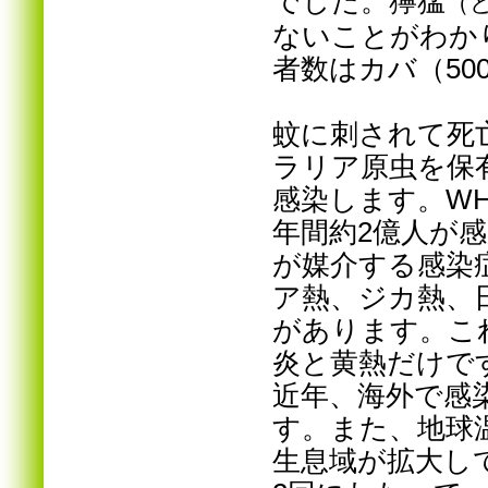
でした。獰猛
（
ないことがわか
者数はカバ（5
蚊に刺されて死
ラリア原虫を保
感染します。W
年間約2億人が
が媒介する感染
ア熱、ジカ熱、
があります。こ
炎と黄熱だけで
近年、海外で感
す。また、地球
生息域が拡大し