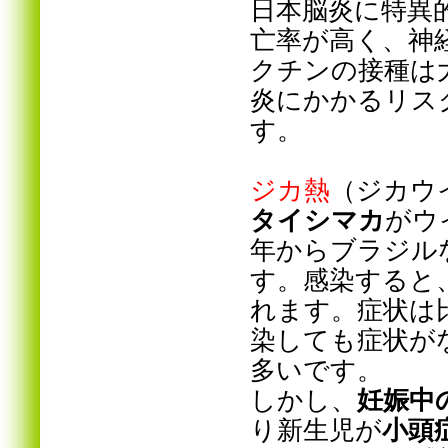
日本脳炎に特異
亡率が高く、神
クチンの接種は
炎にかかるリス
す。
ジカ熱
（ジカウ
タイシマカ
がウ
年からブラジル
す。感染すると
れます。症状は
染しても症状が
多いです。
しかし、
妊娠中
り新生児が
小頭