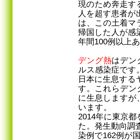
現のため奔走する
人を超す患者が
は、この土着マ
帰国した人が感
年間100例以上
デング熱
はデン
ルス感染症です
日本に生息する
す。これらデン
に生息しますが
います。
2014年に東京
た。発生動向調査
染例で162例