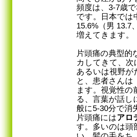
頻度は、3-7歳で3
です。日本では中学
15.6%（男 1
増えてきます。
片頭痛の典型的
カしてきて、次
あるいは視野が
と、患者さんは
ます。視覚性の
る、言葉が話し
般に5-30分で
片頭痛には
アロ
す。多いのは頭
い、髪の毛をち