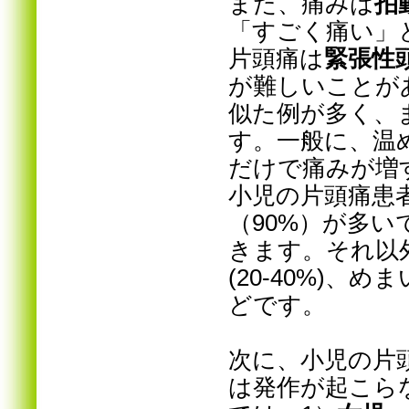
また、痛みは
拍
「
すごく痛い」
片頭痛は
緊張性
が難しいことが
似た例が多く、
す。一般に、温
だけで痛みが増
小児の片頭痛患
（90%）が多
きます。それ以
(20-40%)、めま
どです。
次に、小児の片
は発作が起こら