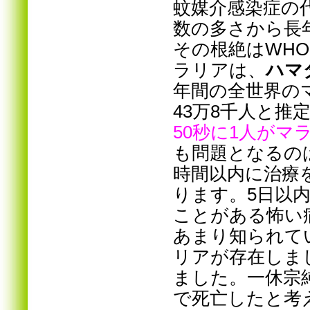
蚊媒介感染症の
数の多さから長
その根絶はWH
ラリアは、
ハマ
年間の全世界のマ
43万8千人と推
50秒に1人がマ
も問題となるの
時間以内に治療
ります。5日以
ことがある怖い
あまり知られて
リアが存在しま
ました。一休宗
で死亡したと考