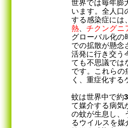
世界では毎年膨
います。全人口
する感染症には
熱
、
チクングニ
グローバル化の
での拡散が懸念
活発に行き交う
ても不思議では
です。これらの
く、重症化する
蚊は世界中で約
て媒介する病気
の蚊が生息し、
るウイルスを媒