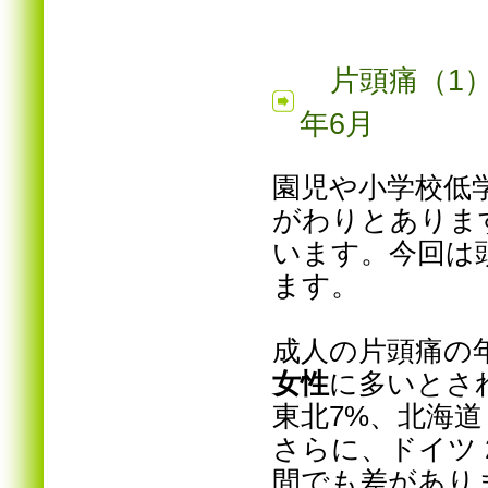
片頭
年6月
園児や小学校低
がわりとありま
います。今回は
ます。
成人の片頭痛の年
女性
に多いとさ
東北7%、北海道
さらに、ドイツ 2
間でも差があり